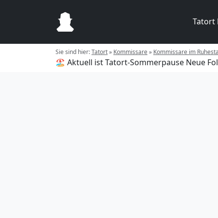
Tatort
Sie sind hier:
Tatort
»
Kommissare
»
Kommissare im Ruhest
🏖️ Aktuell ist Tatort-Sommerpause
Neue Fol