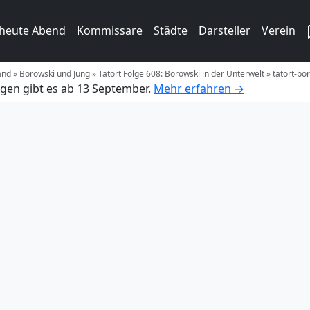
 heute Abend
Kommissare
Städte
Darsteller
Verein
and
»
Borowski und Jung
»
Tatort Folge 608: Borowski in der Unterwelt
»
tatort-bo
gen gibt es ab 13 September.
Mehr erfahren →