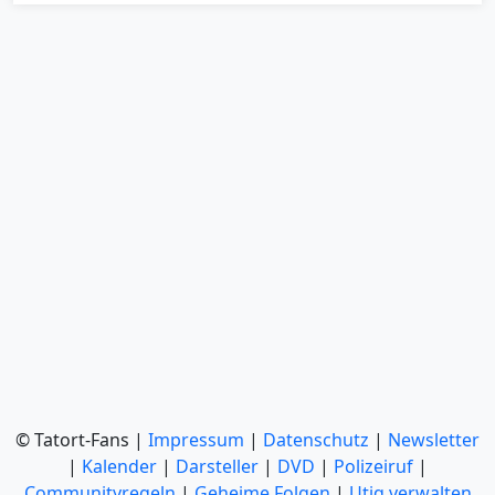
© Tatort-Fans |
Impressum
|
Datenschutz
|
Newsletter
|
Kalender
|
Darsteller
|
DVD
|
Polizeiruf
|
Communityregeln
|
Geheime Folgen
|
Utiq verwalten