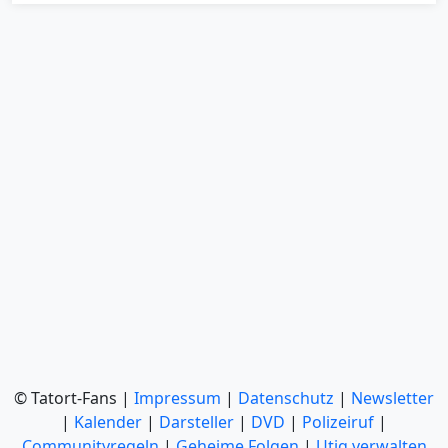
© Tatort-Fans |
Impressum
|
Datenschutz
|
Newsletter
|
Kalender
|
Darsteller
|
DVD
|
Polizeiruf
|
Communityregeln
|
Geheime Folgen
|
Utiq verwalten