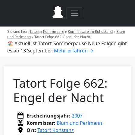
Sie sind hier:
Tatort
»
Kommissare
»
Kommissare im Ruhestand
»
Blum
und Perlmann
»
Tatort Folge 662: Engel der Nacht
🏖️ Aktuell ist Tatort-Sommerpause
Neue Folgen gibt
es ab 13 September.
Mehr erfahren →
Tatort Folge 662:
Engel der Nacht
Erscheinungsjahr:
2007
Kommissar:
Blum und Perlmann
Ort:
Tatort Konstanz