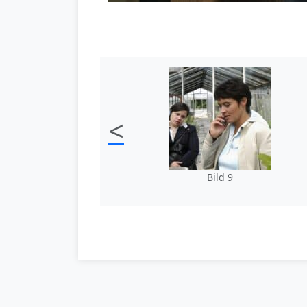
<
Bild 9