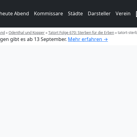
 heute Abend
Kommissare
Städte
Darsteller
Verein
and
»
Odenthal und Kopper
»
Tatort Folge 670: Sterben für die Erben
»
tatort-ster
gen gibt es ab 13 September.
Mehr erfahren →