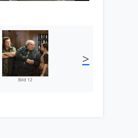
>
Bild 12