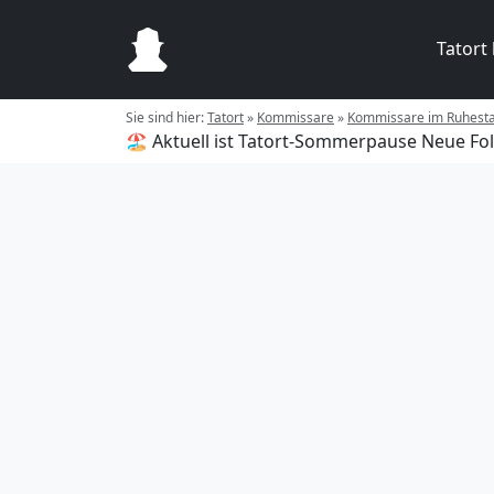
Tatort
Sie sind hier:
Tatort
»
Kommissare
»
Kommissare im Ruhest
🏖️ Aktuell ist Tatort-Sommerpause
Neue Fol