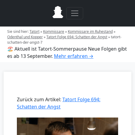
Sie sind hier:
Tatort
»
Kommissare
»
Kommissare im Ruhestand
»
Odenthal und Kopper
»
Tatort Folge 694: Schatten der Angst
»
tatort-
schatten-der-angst-7
🏖️ Aktuell ist Tatort-Sommerpause
Neue Folgen gibt
es ab 13 September.
Mehr erfahren →
Zurück zum Artikel:
Tatort Folge 694:
Schatten der Angst