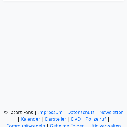
© Tatort-Fans |
Impressum
|
Datenschutz
|
Newsletter
|
Kalender
|
Darsteller
|
DVD
|
Polizeiruf
|
Communityregeln
|
Geheime Folgen
|
Utiq verwalten