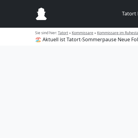
Tatort
Sie sind hier:
Tatort
»
Kommissare
»
Kommissare im Ruhest
🏖️ Aktuell ist Tatort-Sommerpause
Neue Fol