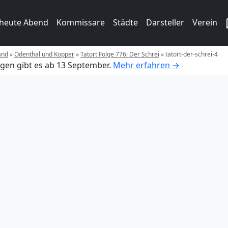
 heute Abend
Kommissare
Städte
Darsteller
Verein
and
»
Odenthal und Kopper
»
Tatort Folge 776: Der Schrei
»
tatort-der-schrei-4
gen gibt es ab 13 September.
Mehr erfahren →