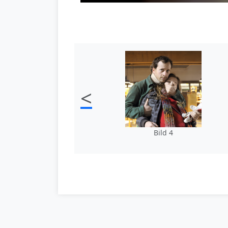
<
Bild 4