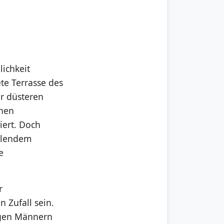
lichkeit
te Terrasse des
r düsteren
chen
iert. Doch
ahlendem
e
r
 Zufall sein.
ungen Männern