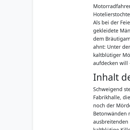
Motorradfahrer
Hotelierstochte
Als bei der Fei
gekleidete Män
dem Bräutigam d
ahnt: Unter de
kaltblütiger M
aufdecken will 
Inhalt d
Schweigend ste
Fabrikhalle, d
noch der Mörde
Betonwänden nac
ausbreitenden B
kaltblütige Ki