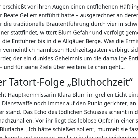
 erschießt vor ihren Augen einen entflohenen Häftling
r Beate Gellert entführt hatte – ausgerechnet an dere
er die traditionelle Brautentführung durch vier in sc
ner stattfindet, wittert Blum Gefahr und verfolgt ge
ie Entführer bis in die Allgäuer Berge. Was die Ermit
n vermeintlich harmlosen Hochzeitsgästen verbirgt sic
örder, der ein dunkles Geheimnis um die damalige En
– und für seine Ziele über weitere Leichen geht…
er Tatort-Folge „Bluthochzeit“
ht Hauptkommissarin Klara Blum im grellen Licht ein
ie Dienstwaffe noch immer auf den Punkt gerichtet, a
r stand. Das Echo des tödlichen Schusses scheint in 
hzuhallen. Vor ihr liegt das leblose Opfer in einer s
lutlache. „Ich hätte schießen sollen“, murmelt sie fa
ller konnte entkommen, weil sie in der entscheidende