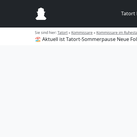
Tatort
Sie sind hier:
Tatort
»
Kommissare
»
Kommissare im Ruhest
🏖️ Aktuell ist Tatort-Sommerpause
Neue Fol