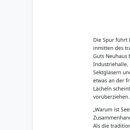
Die Spur führt 
inmitten des t
Guts Neuhaus b
Industriehalle
Sektgläsern un
etwas an der fr
Lächeln scheint
vorüberziehen.
„Warum ist See
Zusammenhang z
Als die tradit