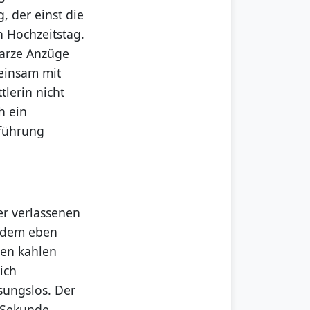
, der einst die
n Hochzeitstag.
hwarze Anzüge
meinsam mit
tlerin nicht
h ein
tführung
er verlassenen
n dem eben
den kahlen
ich
ssungslos. Der
n Sekunde