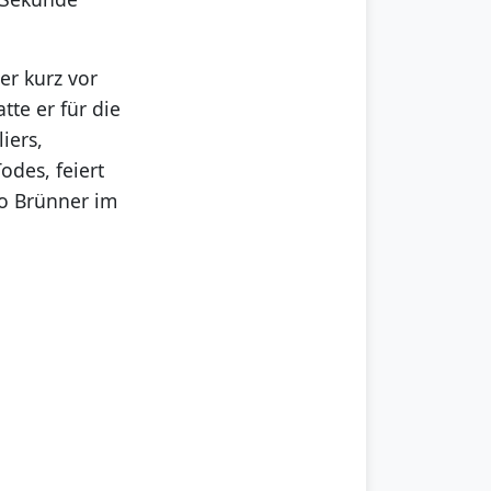
er kurz vor
tte er für die
iers,
des, feiert
no Brünner im