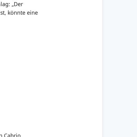
lag: „Der
st, könnte eine
n Cabrio