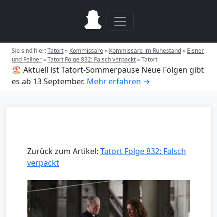
Sie sind hier:
Tatort
»
Kommissare
»
Kommissare im Ruhestand
»
Eisner
und Fellner
»
Tatort Folge 832: Falsch verpackt
»
Tatort
🏖️ Aktuell ist Tatort-Sommerpause
Neue Folgen gibt
es ab 13 September.
Mehr erfahren →
Zurück zum Artikel:
Tatort Folge 832: Falsch
verpackt