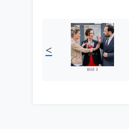
<
Bild 3