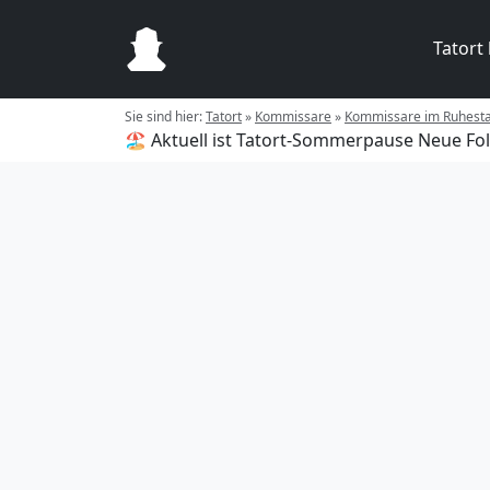
Tatort
Sie sind hier:
Tatort
»
Kommissare
»
Kommissare im Ruhest
🏖️ Aktuell ist Tatort-Sommerpause
Neue Fol