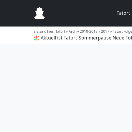
Tatort
Sie sind hier:
Tatort
»
Archiv 2010-2019
»
2017
»
Tatort Folg
🏖️ Aktuell ist Tatort-Sommerpause
Neue Fol