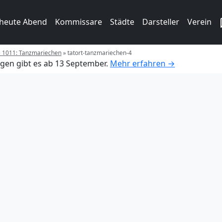
 heute Abend
Kommissare
Städte
Darsteller
Verein
e 1011: Tanzmariechen
»
tatort-tanzmariechen-4
gen gibt es ab 13 September.
Mehr erfahren →