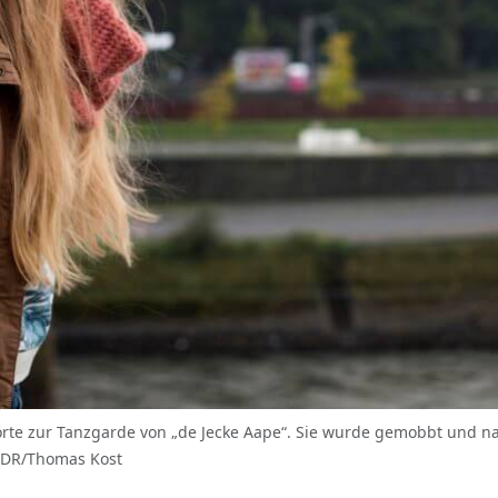
gehörte zur Tanzgarde von „de Jecke Aape“. Sie wurde gemobbt und 
 WDR/Thomas Kost