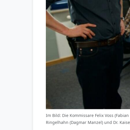
Im Bild: Die Kommissare Felix Voss (Fabian
Ringelhahn (Dagmar Manzel) und Dr. Kaiser 