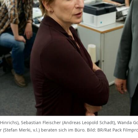
 Hinrichs), Sebastian Fleischer (Andreas Leopold Schadt), Wanda Go
(Stefan Merki, v.l.) beraten sich im Büro. Bild: BR/Rat Pack Film