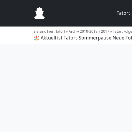
Tatort
Sie sind hier:
Tatort
»
Archiv 2010-2019
»
2017
»
Tatort Folg
🏖️ Aktuell ist Tatort-Sommerpause
Neue Fol