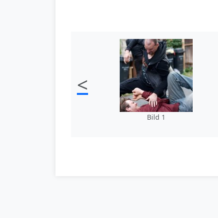
<
Bild 1