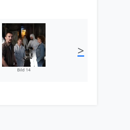
>
Bild 14