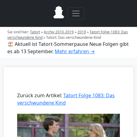
Sie sind hier:
Tatort
»
Archiv 2010-2019
»
2019
»
Tatort Folge 1083: Das
verschwundene Kind
»
Tatort: Das verschwundene Kind
🏖️ Aktuell ist Tatort-Sommerpause
Neue Folgen gibt
es ab 13 September.
Mehr erfahren →
Zurück zum Artikel:
Tatort Folge 1083: Das
verschwundene Kind