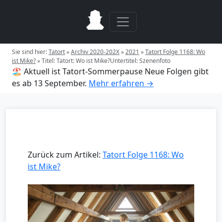
Sie sind hier:
Tatort
»
Archiv 2020-202X
»
2021
»
Tatort Folge 1168: Wo
ist Mike?
»
Titel: Tatort: Wo ist Mike?Untertitel: Szenenfoto
🏖️ Aktuell ist Tatort-Sommerpause
Neue Folgen gibt
es ab 13 September.
Mehr erfahren →
Zurück zum Artikel:
Tatort Folge 1168: Wo
ist Mike?