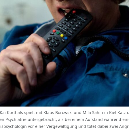
 Kai Korthals spielt mit Klaus Borowski und Mila Sahin in Kiel Ka
chen Psychiatrie untergebracht, als bei einem Aufstand während ei
ispsychologin vor einer Vergewaltigung und tötet dabei zwei Angr