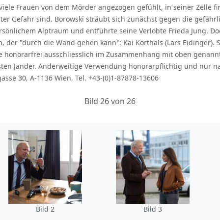
 viele Frauen von dem Mörder angezogen gefühlt, in seiner Zelle f
ter Gefahr sind. Borowski sträubt sich zunächst gegen die gefährl
rsönlichem Alptraum und entführte seine Verlobte Frieda Jung. Doc
, der "durch die Wand gehen kann": Kai Korthals (Lars Eidinger).
ke honorarfrei ausschliesslich im Zusammenhang mit oben genan
en Jander. Anderweitige Verwendung honorarpflichtig und nur n
asse 30, A-1136 Wien, Tel. +43-(0)1-87878-13606
Bild 26 von 26
Bild 2
Bild 3