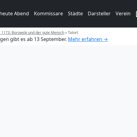
 heute Abend
Kommissare
Städte
Darsteller
Verein
e 1173: Borowski und der gute Mensch
»
Tatort
gen gibt es ab 13 September.
Mehr erfahren →