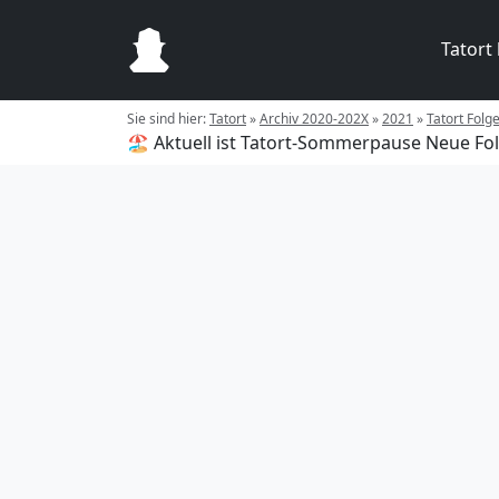
Tatort
Sie sind hier:
Tatort
»
Archiv 2020-202X
»
2021
»
Tatort Folg
🏖️ Aktuell ist Tatort-Sommerpause
Neue Fol