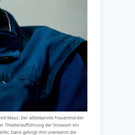
tz und Maus. Der altbekannte Frauenmörder
ner Theateraufführung der Insassen ein
eifer. Dann gelingt ihm unerkannt die