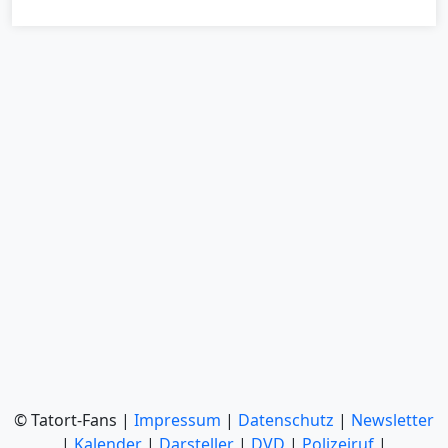
© Tatort-Fans |
Impressum
|
Datenschutz
|
Newsletter
|
Kalender
|
Darsteller
|
DVD
|
Polizeiruf
|