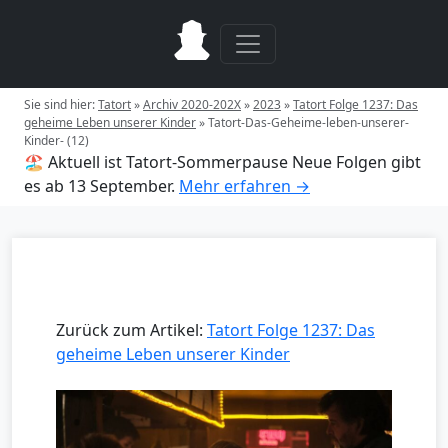
Sie sind hier:
Tatort
»
Archiv 2020-202X
»
2023
»
Tatort Folge 1237: Das
geheime Leben unserer Kinder
»
Tatort-Das-Geheime-leben-unserer-
Kinder- (12)
🏖️ Aktuell ist Tatort-Sommerpause
Neue Folgen gibt
es ab 13 September.
Mehr erfahren →
Zurück zum Artikel:
Tatort Folge 1237: Das
geheime Leben unserer Kinder