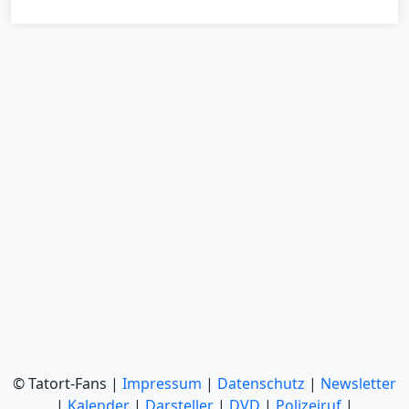
© Tatort-Fans |
Impressum
|
Datenschutz
|
Newsletter
|
Kalender
|
Darsteller
|
DVD
|
Polizeiruf
|