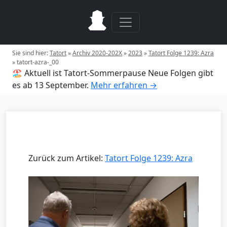
Sie sind hier:
Tatort
»
Archiv 2020-202X
»
2023
»
Tatort Folge 1239: Azra
»
tatort-azra-_00
🏖️ Aktuell ist Tatort-Sommerpause
Neue Folgen gibt
es ab 13 September.
Mehr erfahren →
Zurück zum Artikel:
Tatort Folge 1239: Azra