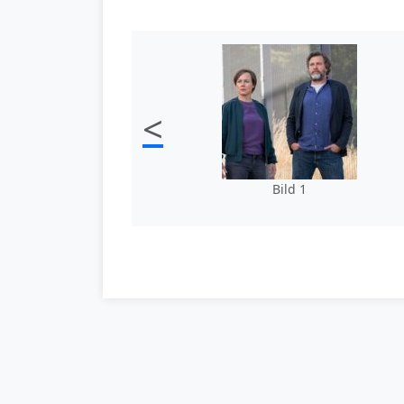
<
Bild 1