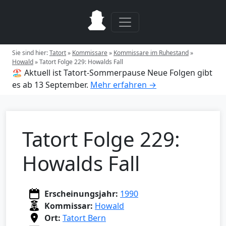
Sie sind hier:
Tatort
»
Kommissare
»
Kommissare im Ruhestand
»
Howald
»
Tatort Folge 229: Howalds Fall
🏖️ Aktuell ist Tatort-Sommerpause
Neue Folgen gibt
es ab 13 September.
Mehr erfahren →
Tatort Folge 229:
Howalds Fall
Erscheinungsjahr:
1990
Kommissar:
Howald
Ort:
Tatort Bern