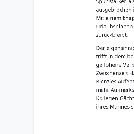
Spur stärker, 
ausgebrochen i
Mit einem knapp
Urlaubsplänen 
zurückbleibt.
Der eigensinnig
trifft in dem b
geflohene Verb
Zwischenzeit H
Bienzles Aufent
mehr Aufmerksa
Kollegen Gächte
ihres Mannes se