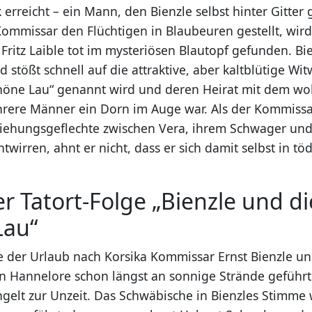
erreicht – ein Mann, den Bienzle selbst hinter Gitter 
ommissar den Flüchtigen in Blaubeuren gestellt, wird
Fritz Laible tot im mysteriösen Blautopf gefunden. Bi
d stößt schnell auf die attraktive, aber kaltblütige Wi
chöne Lau“ genannt wird und deren Heirat mit dem 
rere Männer ein Dorn im Auge war. Als der Kommissa
iehungsgeflechte zwischen Vera, ihrem Schwager un
twirren, ahnt er nicht, dass er sich damit selbst in tö
er Tatort-Folge „Bienzle und di
Lau“
lte der Urlaub nach Korsika Kommissar Ernst Bienzle u
n Hannelore schon längst an sonnige Strände geführ
ingelt zur Unzeit. Das Schwäbische in Bienzles Stimme