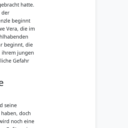
gebracht hatte.
 der
enzle beginnt
twe Vera, die im
wohlhabenden
r beginnt, die
d ihrem jungen
dliche Gefahr
e
nd seine
t haben, doch
 wird noch eine