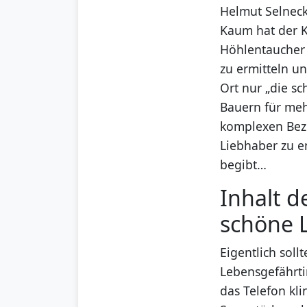
Helmut Selneck 
Kaum hat der K
Höhlentaucher 
zu ermitteln un
Ort nur „die s
Bauern für meh
komplexen Bez
Liebhaber zu en
begibt…
Inhalt d
schöne 
Eigentlich sol
Lebensgefährti
das Telefon kl