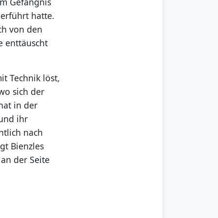
dem Gefängnis
erführt hatte.
ich von den
 enttäuscht
it Technik löst,
wo sich der
hat in der
und ihr
ntlich nach
gt Bienzles
 an der Seite