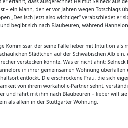
als er erfährt, dass ausgerechnet Helmut Selneck aus 
st – ein Mann, den er vor Jahren wegen Totschlags üb
en „Des isch jetzt also wichtiger“ verabschiedet er s
und begibt sich nach Blaubeuren, während Hannelore
e Kommissar, der seine Fälle lieber mit Intuition als m
eschaulichen Städtchen auf der Schwäbischen Alb ein, 
recher verstecken könnte. Was er nicht ahnt: Selneck 
annelore in ihrer gemeinsamen Wohnung überfallen 
haltsort entlockt. Die erschrockene Frau, die sich eige
mkeit von ihrem workaholic-Partner sehnt, verständi
r und fährt mit ihm nach Blaubeuren – lieber will sie
in als allein in der Stuttgarter Wohnung.