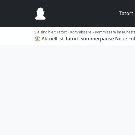
Tatort
Sie sind hier:
Tatort
»
Kommissare
»
Kommissare im Ruhest
🏖️ Aktuell ist Tatort-Sommerpause
Neue Fol