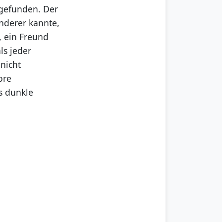
 gefunden. Der
anderer kannte,
, ein Freund
ls jeder
 nicht
ore
s dunkle