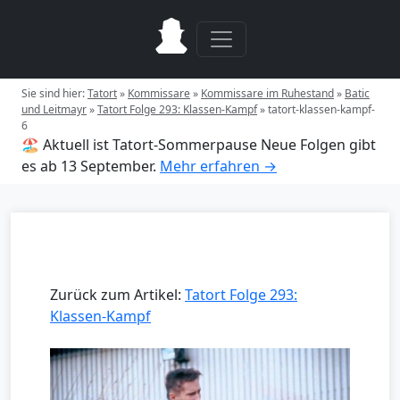
Sie sind hier:
Tatort
»
Kommissare
»
Kommissare im Ruhestand
»
Batic
und Leitmayr
»
Tatort Folge 293: Klassen-Kampf
»
tatort-klassen-kampf-
6
🏖️ Aktuell ist Tatort-Sommerpause
Neue Folgen gibt
es ab 13 September.
Mehr erfahren →
Zurück zum Artikel:
Tatort Folge 293:
Klassen-Kampf