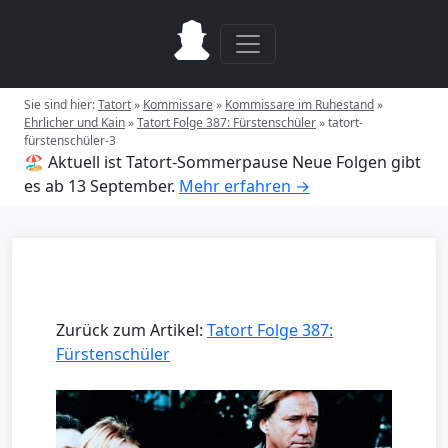
Sie sind hier:
Tatort
»
Kommissare
»
Kommissare im Ruhestand
»
Ehrlicher und Kain
»
Tatort Folge 387: Fürstenschüler
»
tatort-
fürstenschüler-3
🏖️ Aktuell ist Tatort-Sommerpause
Neue Folgen gibt
es ab 13 September.
Mehr erfahren →
Zurück zum Artikel:
Tatort Folge 387:
Fürstenschüler