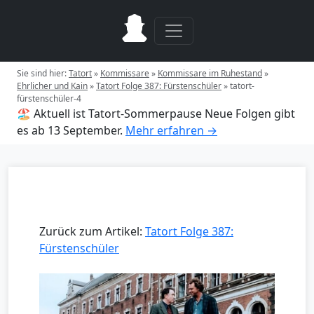
Sie sind hier:
Tatort
»
Kommissare
»
Kommissare im Ruhestand
»
Ehrlicher und Kain
»
Tatort Folge 387: Fürstenschüler
»
tatort-
fürstenschüler-4
🏖️ Aktuell ist Tatort-Sommerpause
Neue Folgen gibt
es ab 13 September.
Mehr erfahren →
Zurück zum Artikel:
Tatort Folge 387:
Fürstenschüler