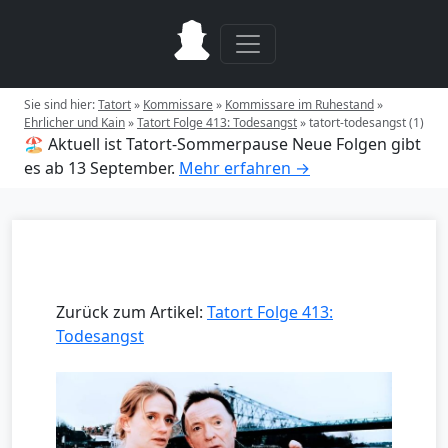
Sie sind hier:
Tatort
»
Kommissare
»
Kommissare im Ruhestand
»
Ehrlicher und Kain
»
Tatort Folge 413: Todesangst
»
tatort-todesangst (1)
🏖️ Aktuell ist Tatort-Sommerpause
Neue Folgen gibt
es ab 13 September.
Mehr erfahren →
Zurück zum Artikel:
Tatort Folge 413:
Todesangst