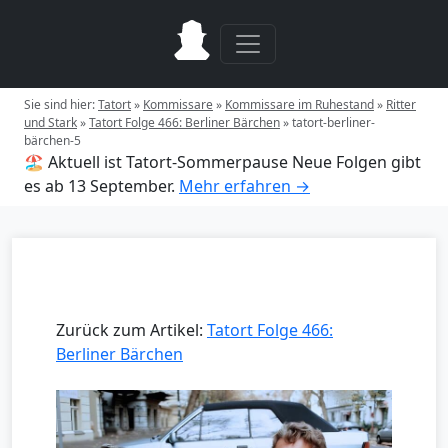
Sie sind hier:
Tatort
»
Kommissare
»
Kommissare im Ruhestand
»
Ritter
und Stark
»
Tatort Folge 466: Berliner Bärchen
»
tatort-berliner-
bärchen-5
🏖️ Aktuell ist Tatort-Sommerpause
Neue Folgen gibt
es ab 13 September.
Mehr erfahren →
Zurück zum Artikel:
Tatort Folge 466:
Berliner Bärchen