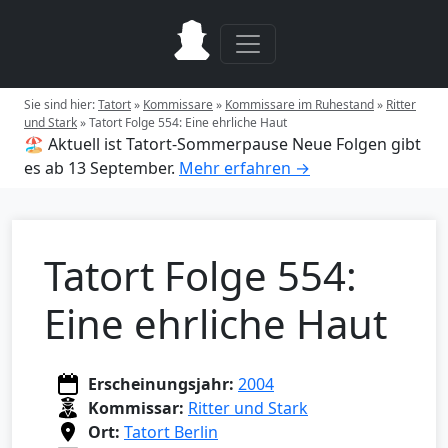
Sie sind hier:
Tatort
»
Kommissare
»
Kommissare im Ruhestand
»
Ritter
und Stark
»
Tatort Folge 554: Eine ehrliche Haut
🏖️ Aktuell ist Tatort-Sommerpause
Neue Folgen gibt
es ab 13 September.
Mehr erfahren →
Tatort Folge 554:
Eine ehrliche Haut
Erscheinungsjahr:
2004
Kommissar:
Ritter und Stark
Ort:
Tatort Berlin