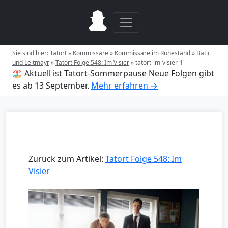
Sie sind hier:
Tatort
»
Kommissare
»
Kommissare im Ruhestand
»
Batic
und Leitmayr
»
Tatort Folge 548: Im Visier
»
tatort-im-visier-1
🏖️ Aktuell ist Tatort-Sommerpause
Neue Folgen gibt
es ab 13 September.
Mehr erfahren →
Zurück zum Artikel:
Tatort Folge 548: Im
Visier