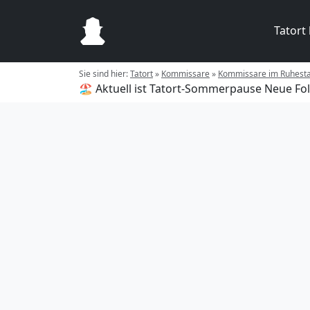
Tatort
Sie sind hier:
Tatort
»
Kommissare
»
Kommissare im Ruhest
🏖️ Aktuell ist Tatort-Sommerpause
Neue Fol