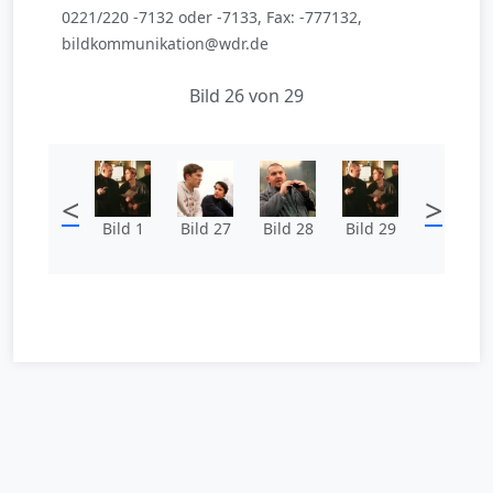
0221/220 -7132 oder -7133, Fax: -777132,
bildkommunikation@wdr.de
Bild 26 von 29
<
>
Bild 1
Bild 27
Bild 28
Bild 29