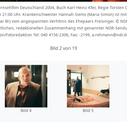
nsehfilm Deutschland 2004, Buch Karl-Heinz Kfer, Regie Torsten C
 21:00 Uhr. Krankenschwester Hannah Siems (Maria Simon) ist mit
ar Br) vom angespannten Verhltnis des Ehepaars Freisinger. © N
ltlichen, redaktionellen Zusammenhang mit genannter NDR-Sen
on/Fotoredaktion Tel: 040 4156-2306, Fax: -2199, a.rehmann@ndr.d
Bild 2 von 19
Bild 4
Bild 5