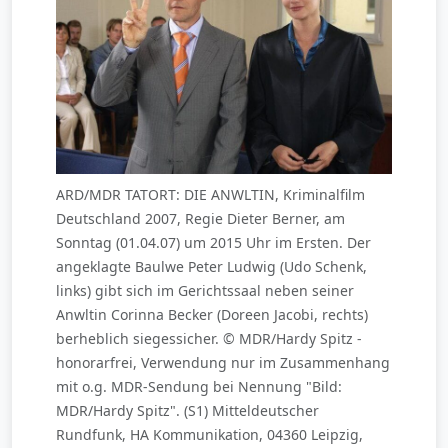
ARD/MDR TATORT: DIE ANWLTIN, Kriminalfilm
Deutschland 2007, Regie Dieter Berner, am
Sonntag (01.04.07) um 2015 Uhr im Ersten. Der
angeklagte Baulwe Peter Ludwig (Udo Schenk,
links) gibt sich im Gerichtssaal neben seiner
Anwltin Corinna Becker (Doreen Jacobi, rechts)
berheblich siegessicher. © MDR/Hardy Spitz -
honorarfrei, Verwendung nur im Zusammenhang
mit o.g. MDR-Sendung bei Nennung "Bild:
MDR/Hardy Spitz". (S1) Mitteldeutscher
Rundfunk, HA Kommunikation, 04360 Leipzig,