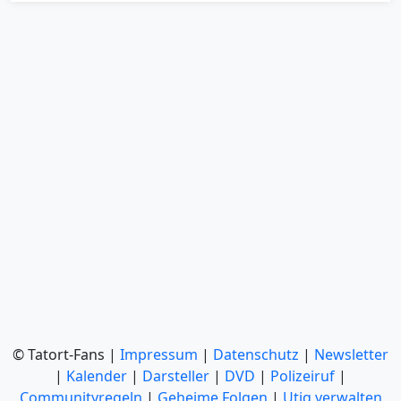
© Tatort-Fans |
Impressum
|
Datenschutz
|
Newsletter
|
Kalender
|
Darsteller
|
DVD
|
Polizeiruf
|
Communityregeln
|
Geheime Folgen
|
Utiq verwalten