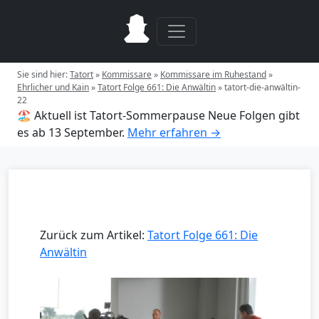
Sie sind hier:
Tatort
»
Kommissare
»
Kommissare im Ruhestand
»
Ehrlicher und Kain
»
Tatort Folge 661: Die Anwältin
»
tatort-die-anwältin-
22
🏖️ Aktuell ist Tatort-Sommerpause
Neue Folgen gibt
es ab 13 September.
Mehr erfahren →
Zurück zum Artikel:
Tatort Folge 661: Die
Anwältin