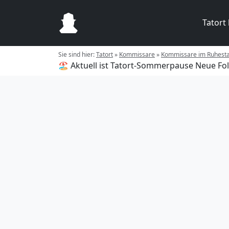
Tatort
Sie sind hier:
Tatort
»
Kommissare
»
Kommissare im Ruhest
🏖️ Aktuell ist Tatort-Sommerpause
Neue Fol