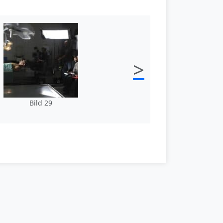
>
Bild 29