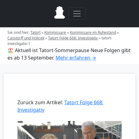
Sie sind hier:
Tatort
»
Kommissare
»
Kommissare im Ruhestand
»
Casstorff und Holicek
»
Tatort Folge 668: Investigativ
»
tatort-
investigativ-1
🏖️ Aktuell ist Tatort-Sommerpause
Neue Folgen gibt
es ab 13 September.
Mehr erfahren →
Zurück zum Artikel:
Tatort Folge 668:
Investigativ