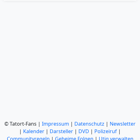
© Tatort-Fans |
Impressum
|
Datenschutz
|
Newsletter
|
Kalender
|
Darsteller
|
DVD
|
Polizeiruf
|
Communityregeln
|
Geheime Folgen
|
Utiq verwalten