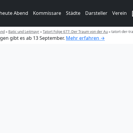
 heute Abend
Kommissare
Städte
Darsteller
Verein
and
»
Batic und Leitmayr
»
Tatort Folge 677: Der Traum von der Au
»
tatort-der-t
gen gibt es ab 13 September.
Mehr erfahren →