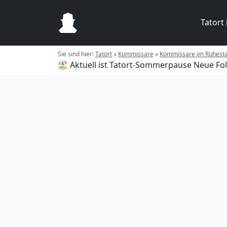
Tatort
Sie sind hier:
Tatort
»
Kommissare
»
Kommissare im Ruhest
🏖️ Aktuell ist Tatort-Sommerpause
Neue Fol