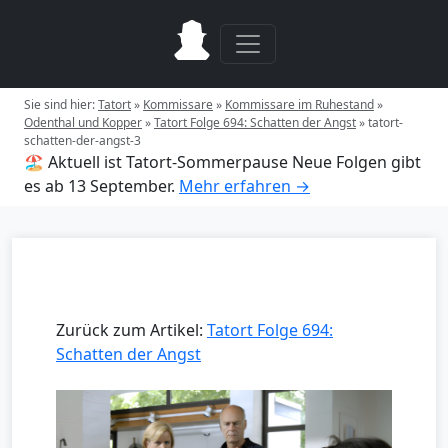
Sie sind hier:
Tatort
»
Kommissare
»
Kommissare im Ruhestand
»
Odenthal und Kopper
»
Tatort Folge 694: Schatten der Angst
»
tatort-
schatten-der-angst-3
🏖️ Aktuell ist Tatort-Sommerpause
Neue Folgen gibt
es ab 13 September.
Mehr erfahren →
Zurück zum Artikel:
Tatort Folge 694:
Schatten der Angst