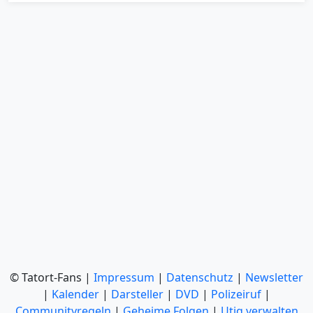
© Tatort-Fans |
Impressum
|
Datenschutz
|
Newsletter
|
Kalender
|
Darsteller
|
DVD
|
Polizeiruf
|
Communityregeln
|
Geheime Folgen
|
Utiq verwalten