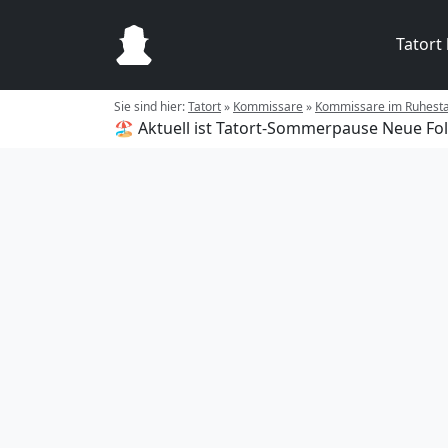
Tatort
Sie sind hier:
Tatort
»
Kommissare
»
Kommissare im Ruhest
🏖️ Aktuell ist Tatort-Sommerpause
Neue Fol