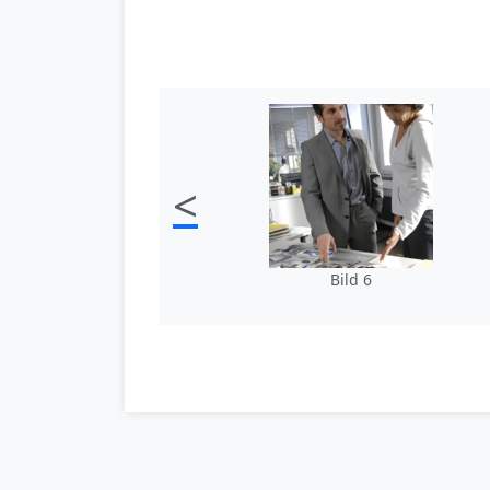
<
Bild 6