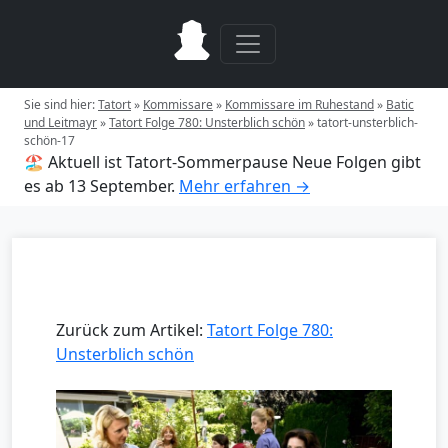
Sie sind hier:
Tatort
»
Kommissare
»
Kommissare im Ruhestand
»
Batic
und Leitmayr
»
Tatort Folge 780: Unsterblich schön
»
tatort-unsterblich-
schön-17
🏖️ Aktuell ist Tatort-Sommerpause
Neue Folgen gibt
es ab 13 September.
Mehr erfahren →
Zurück zum Artikel:
Tatort Folge 780:
Unsterblich schön