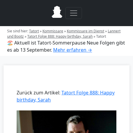
Sie sind hier:
Tatort
»
Kommissare
»
Kommissare im Dienst
»
Lannert
und Bootz
»
Tatort Folge 888: Happy birthday, Sarah
»
Tatort
🏖️ Aktuell ist Tatort-Sommerpause
Neue Folgen gibt
es ab 13 September.
Mehr erfahren →
Zurück zum Artikel:
Tatort Folge 888: Happy
birthday, Sarah