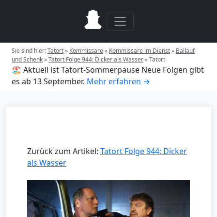
Sie sind hier:
Tatort
»
Kommissare
»
Kommissare im Dienst
»
Ballauf
und Schenk
»
Tatort Folge 944: Dicker als Wasser
»
Tatort
🏖️ Aktuell ist Tatort-Sommerpause
Neue Folgen gibt
es ab 13 September.
Mehr erfahren →
Zurück zum Artikel:
Tatort Folge 944: Dicker
als Wasser