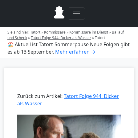
Sie sind hier:
Tatort
»
Kommissare
»
Kommissare im Dienst
»
Ballauf
und Schenk
»
Tatort Folge 944: Dicker als Wasser
»
Tatort
🏖️ Aktuell ist Tatort-Sommerpause
Neue Folgen gibt
es ab 13 September.
Mehr erfahren →
Zurück zum Artikel:
Tatort Folge 944: Dicker
als Wasser