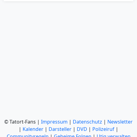
© Tatort-Fans |
Impressum
|
Datenschutz
|
Newsletter
|
Kalender
|
Darsteller
|
DVD
|
Polizeiruf
|
Communityregeln
|
Geheime Folgen
|
Utiq verwalten