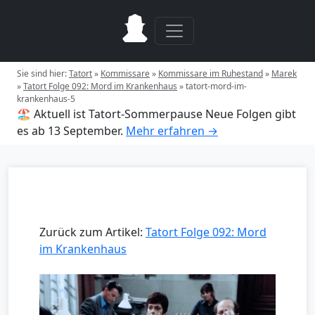
Sie sind hier:
Tatort
»
Kommissare
»
Kommissare im Ruhestand
»
Marek
»
Tatort Folge 092: Mord im Krankenhaus
»
tatort-mord-im-
krankenhaus-5
🏖️ Aktuell ist Tatort-Sommerpause
Neue Folgen gibt
es ab 13 September.
Mehr erfahren →
Zurück zum Artikel:
Tatort Folge 092: Mord
im Krankenhaus