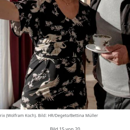
rix (Wolfram Koch). Bild: HR/Degeto/Bettina Müller
Bild 15 von 20