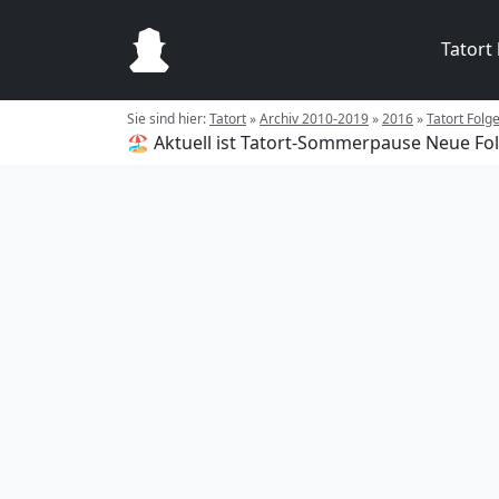
Tatort
Sie sind hier:
Tatort
»
Archiv 2010-2019
»
2016
»
Tatort Fol
🏖️ Aktuell ist Tatort-Sommerpause
Neue Fol