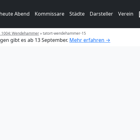
 heute Abend
Kommissare
Städte
Darsteller
Verein
ge 1004: Wendehammer
»
tatort-wendehammer-15
gen gibt es ab 13 September.
Mehr erfahren →