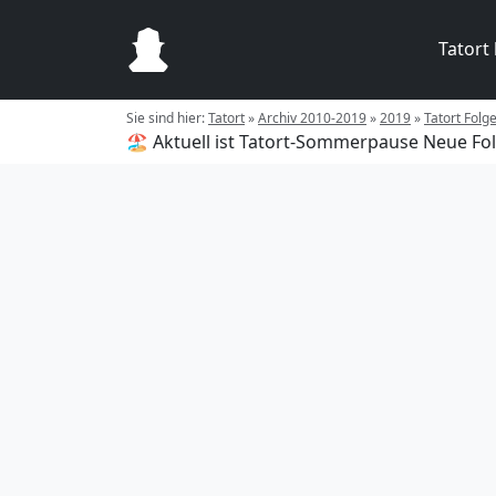
Tatort
Sie sind hier:
Tatort
»
Archiv 2010-2019
»
2019
»
Tatort Fol
🏖️ Aktuell ist Tatort-Sommerpause
Neue Fol