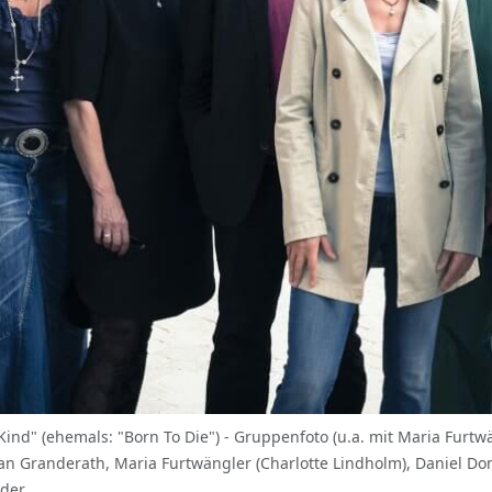
Kind" (ehemals: "Born To Die") - Gruppenfoto (u.a. mit Maria Fur
stian Granderath, Maria Furtwängler (Charlotte Lindholm), Daniel D
eder