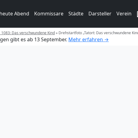
 heute Abend
Kommissare
Städte
Darsteller
Verein
ge 1083: Das verschwundene Kind
»
Drehstartfoto „Tatort: Das verschwundene Kind
gen gibt es ab 13 September.
Mehr erfahren →