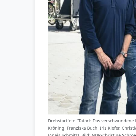
Drehstartfoto "Tatort: Das verschwundene 
Kröning, Franziska Buch, Iris Kiefer, Chri
(Anais Schmitz). Bild: NDR/Christine Schro