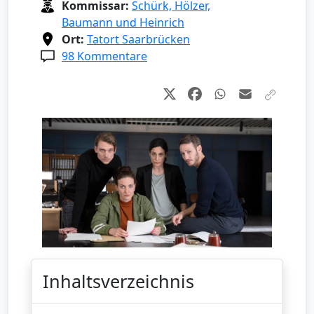
Kommissar:
Schürk, Hölzer,
Baumann und Heinrich
Ort:
Tatort Saarbrücken
98 Kommentare
Inhaltsverzeichnis