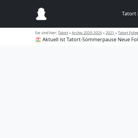
Tatort
Sie sind hier:
Tatort
»
Archiv 2020-202X
»
2021
»
Tatort Folg
🏖️ Aktuell ist Tatort-Sommerpause
Neue Fol