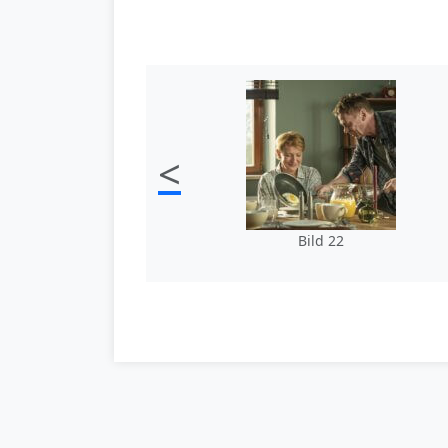
<
Bild 22