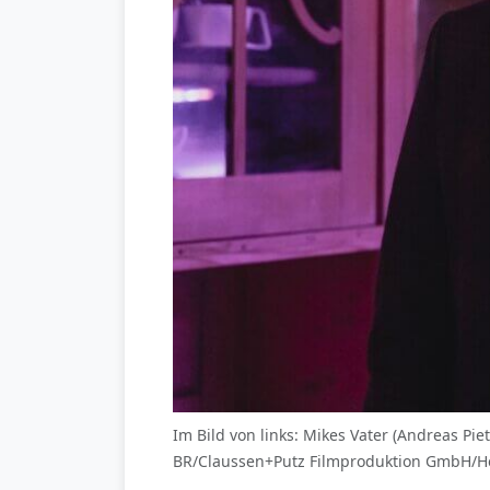
Im Bild von links: Mikes Vater (Andreas Pi
BR/Claussen+Putz Filmproduktion GmbH/H