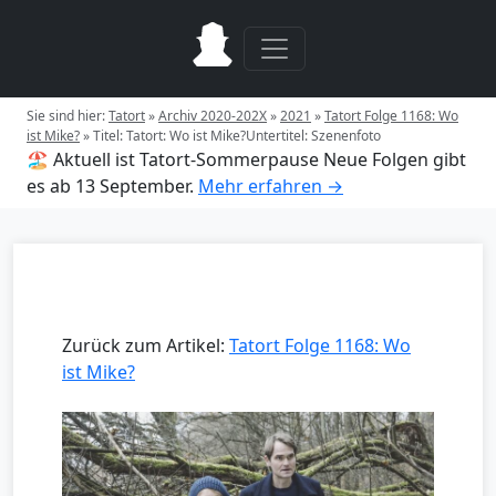
Sie sind hier:
Tatort
»
Archiv 2020-202X
»
2021
»
Tatort Folge 1168: Wo
ist Mike?
»
Titel: Tatort: Wo ist Mike?Untertitel: Szenenfoto
🏖️ Aktuell ist Tatort-Sommerpause
Neue Folgen gibt
es ab 13 September.
Mehr erfahren →
Zurück zum Artikel:
Tatort Folge 1168: Wo
ist Mike?