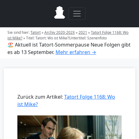
Sie sind hier:
Tatort
»
Archiv 2020-202X
»
2021
»
Tatort Folge 1168: Wo
ist Mike?
»
Titel: Tatort: Wo ist Mike?Untertitel: Szenenfoto
🏖️ Aktuell ist Tatort-Sommerpause
Neue Folgen gibt
es ab 13 September.
Mehr erfahren →
Zurück zum Artikel:
Tatort Folge 1168: Wo
ist Mike?