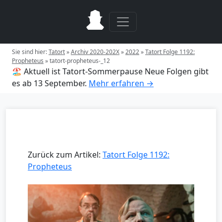
Sie sind hier:
Tatort
»
Archiv 2020-202X
»
2022
»
Tatort Folge 1192:
Propheteus
»
tatort-propheteus-_12
🏖️ Aktuell ist Tatort-Sommerpause
Neue Folgen gibt
es ab 13 September.
Mehr erfahren →
Zurück zum Artikel:
Tatort Folge 1192:
Propheteus